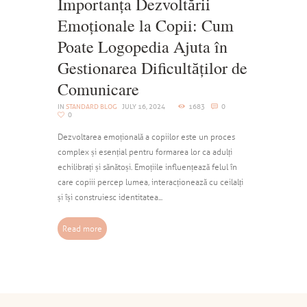
Importanța Dezvoltării
Emoționale la Copii: Cum
Poate Logopedia Ajuta în
Gestionarea Dificultăților de
Comunicare
IN
STANDARD BLOG
JULY 16, 2024
1683
0
0
Dezvoltarea emoțională a copiilor este un proces
complex și esențial pentru formarea lor ca adulți
echilibrați și sănătoși. Emoțiile influențează felul în
care copiii percep lumea, interacționează cu ceilalți
și își construiesc identitatea...
Read more