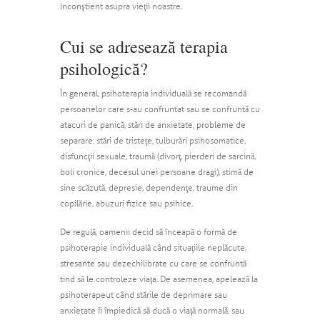
inconştient asupra vieţii noastre.
Cui se adresează terapia
psihologică?
În general, psihoterapia individuală se recomandă
persoanelor care s-au confruntat sau se confruntă cu
atacuri de panică, stări de anxietate, probleme de
separare, stări de tristeţe, tulburări psihosomatice,
disfuncţii sexuale, traumă (divorţ, pierderi de sarcină,
boli cronice, decesul unei persoane dragi), stimă de
sine scăzută, depresie, dependenţe, traume din
copilărie, abuzuri fizice sau psihice.
De regulă, oamenii decid să înceapă o formă de
psihoterapie individuală când situaţiile neplăcute,
stresante sau dezechilibrate cu care se confruntă
tind să le controleze viaţa. De asemenea, apelează la
psihoterapeut când stările de deprimare sau
anxietate îi împiedică să ducă o viaţă normală, sau