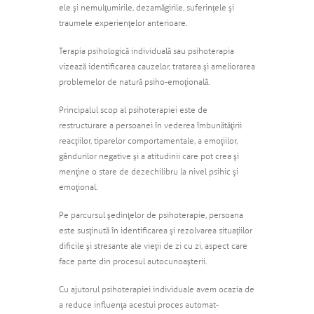
ele şi nemulţumirile, dezamăgirile, suferinţele şi
traumele experienţelor anterioare.
Terapia psihologică individuală sau psihoterapia
vizează identificarea cauzelor, tratarea şi ameliorarea
problemelor de natură psiho-emoţională.
Principalul scop al psihoterapiei este de
restructurare a persoanei în vederea îmbunătăţirii
reacţiilor, tiparelor comportamentale, a emoţiilor,
gândurilor negative şi a atitudinii care pot crea şi
menţine o stare de dezechilibru la nivel psihic şi
emoţional.
Pe parcursul şedinţelor de psihoterapie, persoana
este susţinută în identificarea şi rezolvarea situaţiilor
dificile şi stresante ale vieţii de zi cu zi, aspect care
face parte din procesul autocunoaşterii.
Cu ajutorul psihoterapiei individuale avem ocazia de
a reduce influenţa acestui proces automat-