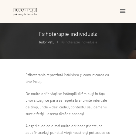
Psihoterapie individuala
Tudor Petu
Psihoterapie individuala
Psihoterapia reprezintă întâlnirea şi comunicarea cu
tine însuţi.
De multe ori în viaţă se întâmplă să fim puşi în faţa
unor situaţii ce par a se repeta la anumite intervale
de timp, unde – deși cadrul, contextul sau oamenii
sunt diferiţi – esenţa rămâne aceeaşi.
Alegerile, de cele mai multe ori inconştiente, ne
aduc în acelaşi punct al vieţii noastre şi pot aduce cu