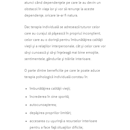
atunci când dependenţele pe care le au devin un
obstacol în viaţa lor şi vor să renunţe la aceste
dependenţe, oricare le-ar fi natura.
Dar, terapia individuală se adresează tuturor celor
care au curajul să păşească în propriul inconştient,
celor care au o dorinţă pentru îmbunătăţirea calităţii
vieţii şi a relaţiilor interpersonale, cât şi celor care vor
să-şi cunoască şi să-şi înţeleagă mai bine emoţiile,
sentimentele, gândurile şi trăirile interioare.
O parte dintre beneficiile pe care le poate aduce
terapia psihologică individuală constau în:
îmbunătăţirea calităţii vieţii;
încrederea în sine sporită;
autocunoaşterea;
depăşirea propriilor limitări;
accesarea cu uşurinţă a resurselor interioare
pentru a face faţă situaţiilor dificile;