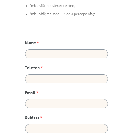
îmbunătăţirea stimei de sine;
îmbunătăţirea modului de a percepe viaţa.
Nume
*
Telefon
*
Email
*
Subiect
*