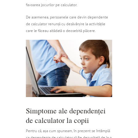
favoarea jocurilor pe calculator.
De asemenea, persoanele care devin dependente
de calculator renunță cu desăvârșire la activitățile
care le făceau altădată o deosebită plăcere.
Simptome ale dependenței
de calculator la copii
Pentru că, așa cum spuneam, în prezent se întâmplă
ca dependența de calculator să fie dezvoltată de la o