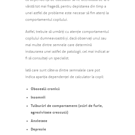
vârstă tot mai fragedă, pentru depistarea din timp a
unei astfel de probleme este necesar să fim atenți la
comportamentul copilului.
Astfel, trebuie să urmăriți cu atenție comportamentul
copilului dumneavoastră și, dacă observați unul sau
mai multe dintre semnele care determină
instaurarea unei astfel de patologii, cel mai indicat ar
fi să consultați un specialist.
Iată care sunt câteva dintre semnalele care pot
indica apariția dependenței de calculator la copil:
Oboseală cronică
Insomnii
Tulburări de comportament (stări de furie,
agresivitate crescută)
Anxietate
Depresie