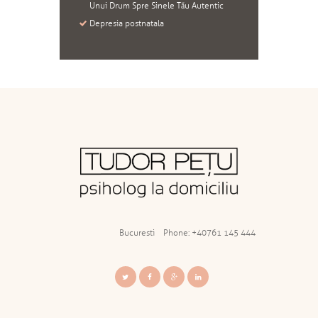
Unui Drum Spre Sinele Tău Autentic
Depresia postnatala
Bucuresti
Phone: +40761 145 444