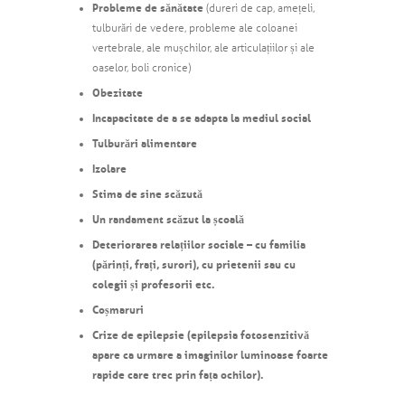
Probleme de sănătate
(dureri de cap, amețeli,
tulburări de vedere, probleme ale coloanei
vertebrale, ale mușchilor, ale articulațiilor și ale
oaselor, boli cronice)
Obezitate
Incapacitate de a se adapta la mediul social
Tulburări alimentare
Izolare
Stima de sine scăzută
Un randament scăzut la școală
Deteriorarea relațiilor sociale – cu familia
(părinți, frați, surori), cu prietenii sau cu
colegii și profesorii etc.
Coșmaruri
Crize de epilepsie (epilepsia fotosenzitivă
apare ca urmare a imaginilor luminoase foarte
rapide care trec prin fața ochilor).