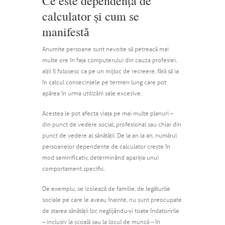
Ce este dependența de
calculator și cum se
manifestă
Anumite persoane sunt nevoite să petreacă mai
multe ore în fața computerului din cauza profesiei,
alții îl folosesc ca pe un mijloc de recreere, fără să ia
în calcul consecințele pe termen lung care pot
apărea în urma utilizării sale excesive.
Acestea le pot afecta viața pe mai multe planuri –
din punct de vedere social, profesional sau chiar din
punct de vedere al sănătății. De la an la an, numărul
persoanelor dependente de calculator crește în
mod semnificativ, determinând apariția unui
comportament specific.
De exemplu, se izolează de familie, de legăturile
sociale pe care le aveau înainte, nu sunt preocupate
de starea sănătății lor, neglijându-și toate îndatoririle
– inclusiv la școală sau la locul de muncă – în