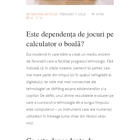
IN
FEATURED ARTICLES
FEBRUARY 7, 2018
8708
0
0
Este dependența de jocuri pe
calculator o boală?
Era modernă în care trăim a creat un mediu extrem
de favorabil care a facilitat progresul tehnologic. Fără
îndoială că, în zilele noastre, oamenii își petrec cea
mai mare parte din timpul lor în spațiul neîngrădit al
digitalului, iar cele mai mari consecințe ale
tehnologiei se răsfrâng asupra adolescenților și a
copiilor. De altfel, unul dintre rezultatele evoluției pe
care a cunoscut-o tehnologia de-a lungul timpului
este computerul – un instrument care are numeroși
utilizatori în întreaga lume chiar din rândul celor
mici.