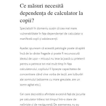
Ce măsuri necesită
dependența de calculator la
copii?
Specialiștii în domeniu susțin că cea mai mare
vulnerabilitate în fața dependenței de calculator o
manifestă copii și adolescenții.
Așadar, spuneam că această patologie poate să apără
încă de la vârste fragede și poate fi recunoscută
destul de ușor – micuțul nu iese la joacă cu prietenii
pentru a petrece tot mai mult timp în fața
calculatorului, copilului îi lipsește capacitatea de
concentrare când vine vorba de lecții, are tulburări
ale somnului (adoarme cu mare greutate, are un
somn agitat etc.).
Cei care dezvoltă o afinitate excesivă față de jocurile
pe calculator trăiesc tot timpul într-o stare de
neliniște și de nesiguranță. De asemenea, nu au