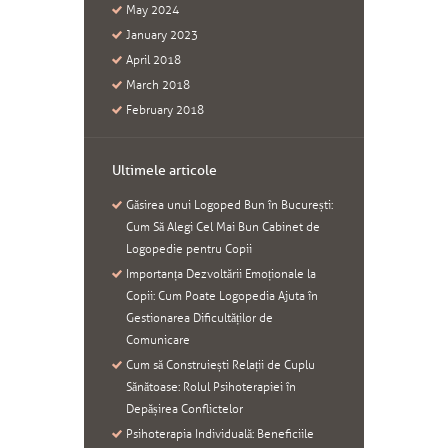
May
2024
January
2023
April
2018
March
2018
February
2018
Ultimele articole
Găsirea unui Logoped Bun în București:
Cum Să Alegi Cel Mai Bun Cabinet de
Logopedie pentru Copii
Importanța Dezvoltării Emoționale la
Copii: Cum Poate Logopedia Ajuta în
Gestionarea Dificultăților de
Comunicare
Cum să Construiești Relații de Cuplu
Sănătoase: Rolul Psihoterapiei în
Depășirea Conflictelor
Psihoterapia Individuală: Beneficiile